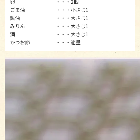
卵
・・・2個
ごま油
・・・小さじ1
醤油
・・・大さじ1
みりん
・・・大さじ1
酒
・・・大さじ1
かつお節
・・・適量