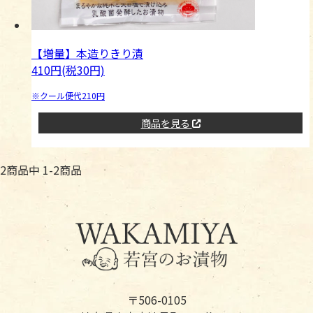
【増量】本造りきり漬
410円(税30円)
※クール便代210円
商品を見る
2
商品中
1
-
2
商品
〒506-0105